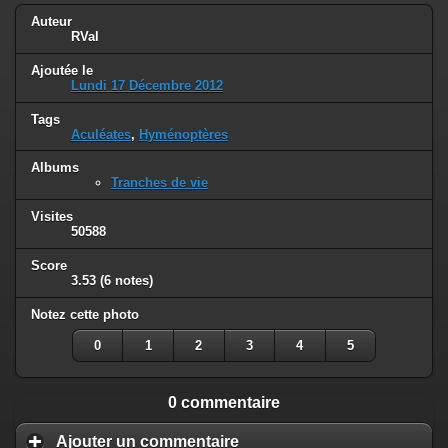
Auteur
RVal
Ajoutée le
Lundi 17 Décembre 2012
Tags
Aculéates
,
Hyménoptères
Albums
Tranches de vie
Visites
50588
Score
3.53
(6 notes)
Notez cette photo
0
1
2
3
4
5
0 commentaire
Ajouter un commentaire